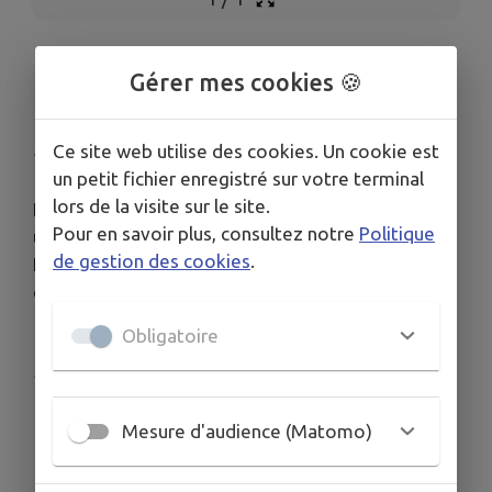
FERMETURE DE L'AGENCE
Gérer mes cookies 🍪
POSTALE
Ce site web utilise des cookies. Un cookie est
Publié le lundi 01 décembre 2025 - Avezé
un petit fichier enregistré sur votre terminal
lors de la visite sur le site.
L'agence postale est actuellement fermée pour
Pour en savoir plus, consultez notre
Politique
une durée indéterminée.
de gestion des cookies
.
Pendant la fermeture, les sacs jaunes seront
disponibles en mairie.
Obligatoire
Publié par mairie Avezé
Mesure d'audience (Matomo)