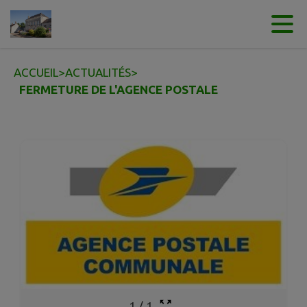
Contenu
Menu
Recherche
Pied de page
ACCUEIL
>
ACTUALITÉS
>
FERMETURE DE L'AGENCE POSTALE
1
/
1