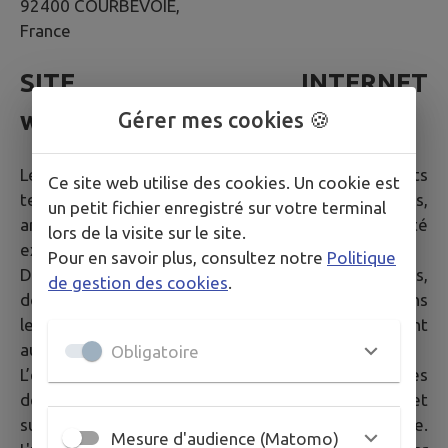
92400 COURBEVOIE,
France
SITE INTERNET
www.aveze72400.fr
Gérer mes cookies 🍪
Le site dans son ensemble, ainsi que les éléments
Ce site web utilise des cookies. Un cookie est
techniques qui le composent (éléments graphiques,
un petit fichier enregistré sur votre terminal
animations, code source etc.) sont la propriété
lors de la visite sur le site.
exclusive de la société IntraMuros SAS.
Pour en savoir plus, consultez notre
Politique
De plus, les textes, images, photographies,
de gestion des cookies
.
documents, ainsi que toutes œuvres intégrées dans
le site sont la propriété de la Mairie ou de tiers ayant
autorisé la Mairie à les utiliser.
Obligatoire
L’ensemble de ces éléments constituent des œuvres
de l'esprit protégées par les articles L.111-1 et
suivants du Code de la propriété intellectuelle.
Mesure d'audience (Matomo)