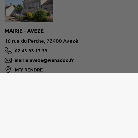
MAIRIE - AVEZÉ
16 rue du Perche, 72400 Avezé
02 43 93 17 33
mairie.aveze@wanadoo.fr
M'Y RENDRE
www.aveze72400.fr/
Site réalisé par
IntraMuros SAS
|
Mentions légales
|
CGU
|
Politique de confidentialité
|
Accessibilité : partiellement conforme
|
Gérer mes cookies
|
Rechercher
|
Plan du site
|
Flux RSS
| Copyright 2026