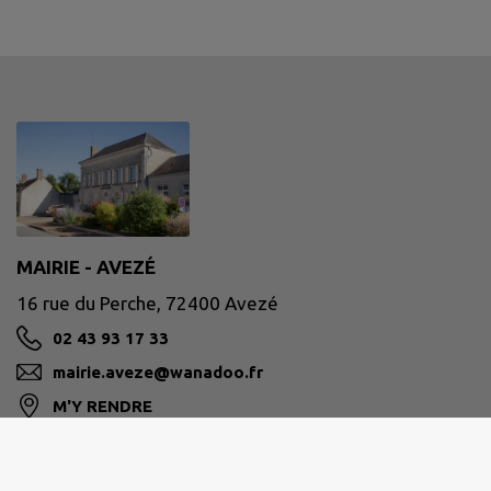
MAIRIE - AVEZÉ
16 rue du Perche, 72400 Avezé
02 43 93 17 33
mairie.aveze@wanadoo.fr
M'Y RENDRE
www.aveze72400.fr/