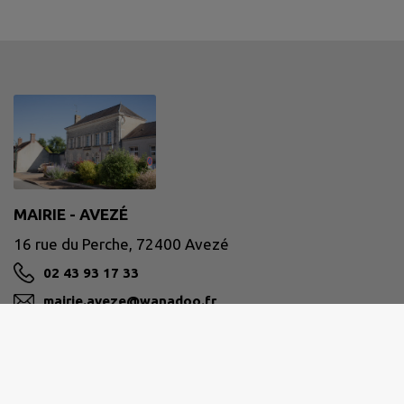
MAIRIE - AVEZÉ
16 rue du Perche, 72400 Avezé
02 43 93 17 33
mairie.aveze@wanadoo.fr
M'Y RENDRE
www.aveze72400.fr/