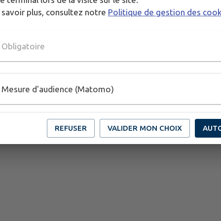
 savoir plus, consultez notre
Politique de gestion des coo
Obligatoire
Mesure d'audience (Matomo)
REFUSER
VALIDER MON CHOIX
AUT