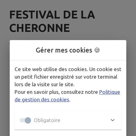
FESTIVAL DE LA
CHERONNE
Avezé
Gérer mes cookies 🍪
INFORMATIONS PRATIQUES
Ce site web utilise des cookies. Un cookie est
LIEU
un petit fichier enregistré sur votre terminal
Avezé
lors de la visite sur le site.
Pour en savoir plus, consultez notre
Politique
DATES
Du mer. 8 juil. au dim. 26 juil.
de gestion des cookies
.
HORAIRES
À 10h00
Obligatoire
Le Festival de la Chéronne fait son retour !