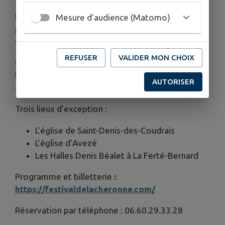
Du 17 au 26 juillet, le Festival de la Chéronne
Mesure d'audience (Matomo)
proposera onze concerts portés par des artistes
de renommée internationale.
REFUSER
VALIDER MON CHOIX
Une programmation d'exception qui fera résonner
la musique dans des lieux patrimoniaux pour offrir
AUTORISER
au public des instants uniques.
Trois lieux d’exception :
L’église de Saint-Denis-des-Coudrais
L’église d’Avezé
Les Halles Denis Béalet à La Ferté-Bernard
Programme et billetterie
:
https://festivaldelacheronne.com/
Réservation par téléphone : 06.60.29.33.28