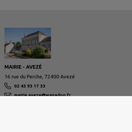
MAIRIE - AVEZÉ
16 rue du Perche, 72400 Avezé
02 43 93 17 33
mairie.aveze@wanadoo.fr
M'Y RENDRE
www.aveze72400.fr/