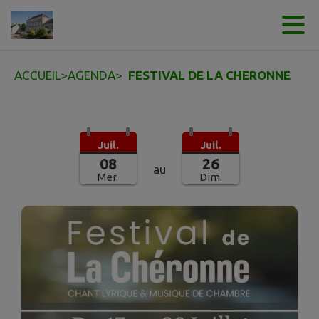
Contenu
Menu
Recherche
Pied de page
ACCUEIL
>
AGENDA
>
FESTIVAL DE LA CHERONNE
Juil.
Juil.
08
26
au
Mer.
Dim.