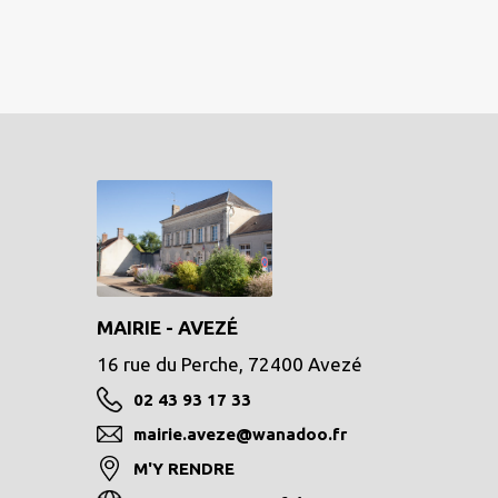
MAIRIE - AVEZÉ
16 rue du Perche, 72400 Avezé
02 43 93 17 33
mairie.aveze@wanadoo.fr
M'Y RENDRE