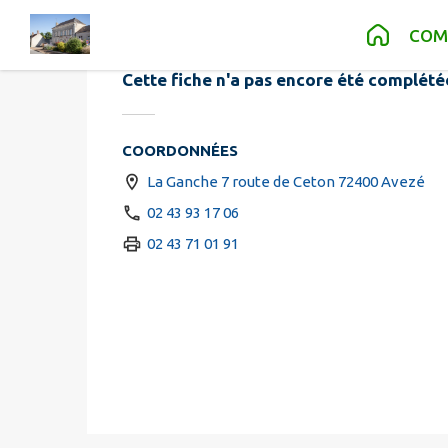
Garage Pich
Contenu
Menu
Recherche
Pied de page
COM
Cette fiche n'a pas encore été complété
COORDONNÉES
La Ganche 7 route de Ceton 72400 Avezé
02 43 93 17 06
02 43 71 01 91