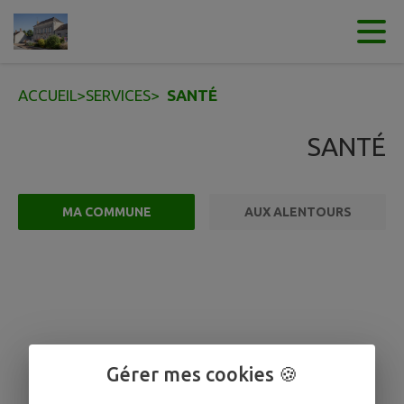
Contenu
Menu
Recherche
Pied de page
ACCUEIL
>
SERVICES
>
SANTÉ
SANTÉ
MA COMMUNE
AUX ALENTOURS
FILTRE ACTIF
Gérer mes cookies 🍪