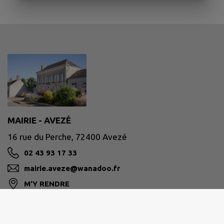
MAIRIE - AVEZÉ
16 rue du Perche, 72400 Avezé
02 43 93 17 33
mairie.aveze@wanadoo.fr
M'Y RENDRE
www.aveze72400.fr/